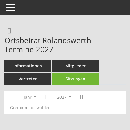
Toggle navigation
Rechercheauswahl
Ortsbeirat Rolandswerth -
Termine 2027
Informationen
Mitglieder
Vertreter
Sitzungen
Jahr
2027
Gremium auswählen