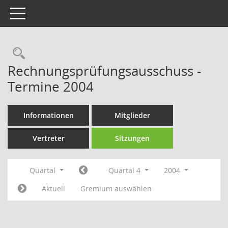
Toggle navigation
Rechercheauswahl
Rechnungsprüfungsausschuss -
Termine 2004
Informationen
Mitglieder
Vertreter
Sitzungen
Quartal
Quartal 4
2004
Aktuell
Gremium auswählen