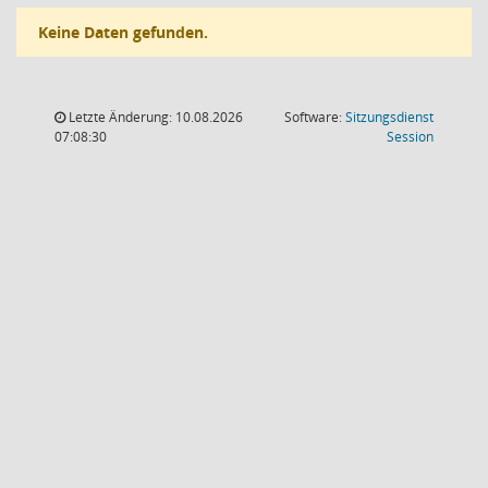
Keine Daten gefunden.
Letzte Änderung: 10.08.2026
Software:
Sitzungsdienst
(Wird in
07:08:30
Session