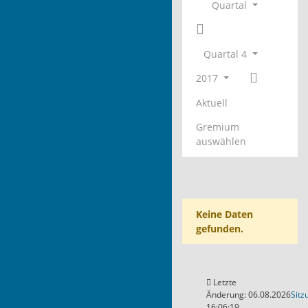
Quartal
Quartal 4
2017
Aktuell
Gremium
auswählen
Keine Daten
gefunden.
Letzte
Änderung: 06.08.2026
Sitz
16:06:19