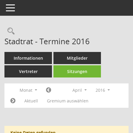
Toggle navigation
Rechercheauswahl
Stadtrat - Termine 2016
Informationen
Mitglieder
Vertreter
Sitzungen
Monat
April
2016
Aktuell
Gremium auswählen
Keine Daten gefunden.