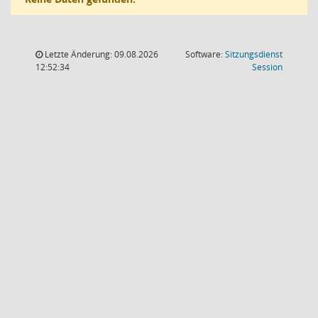
Letzte Änderung: 09.08.2026
Software:
Sitzungsdienst
(Wird in
12:52:34
Session