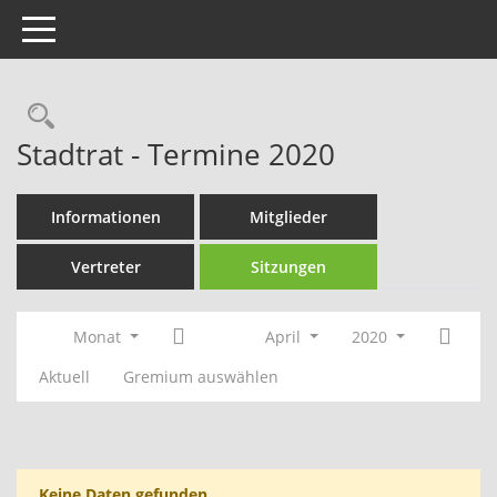
Toggle navigation
Rechercheauswahl
Stadtrat - Termine 2020
Informationen
Mitglieder
Vertreter
Sitzungen
Monat
April
2020
Aktuell
Gremium auswählen
Keine Daten gefunden.