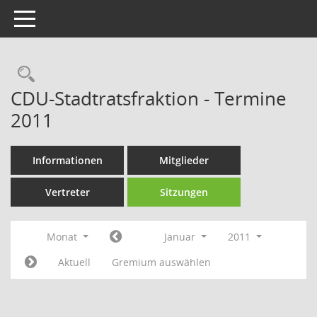
Toggle navigation
Rechercheauswahl
CDU-Stadtratsfraktion - Termine
2011
Informationen
Mitglieder
Vertreter
Sitzungen
Monat
Januar
2011
Aktuell
Gremium auswählen