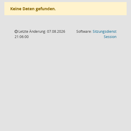
Keine Daten gefunden.
Letzte Änderung: 07.08.2026
Software:
Sitzungsdienst
(Wird in
21:06:00
Session