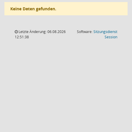
Keine Daten gefunden.
Letzte Änderung: 06.08.2026
Software:
Sitzungsdienst
(Wird in
12:51:38
Session