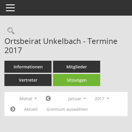
Toggle navigation
Rechercheauswahl
Ortsbeirat Unkelbach - Termine
2017
Informationen
Mitglieder
Vertreter
Sitzungen
Monat
Januar
2017
Aktuell
Gremium auswählen